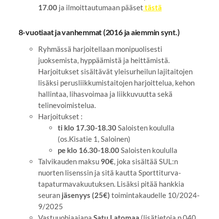
17.00
ja ilmoittautumaan pääset
tästä
8-vuotiaat ja vanhemmat (2016 ja aiemmin synt.)
Ryhmässä harjoitellaan monipuolisesti
juoksemista, hyppäämistä ja heittämistä.
Harjoitukset sisältävät yleisurheilun lajitaitojen
lisäksi perusliikkumistaitojen harjoittelua, kehon
hallintaa, lihasvoimaa ja liikkuvuutta sekä
telinevoimistelua.
Harjoitukset :
ti klo 17.30-18.30
Saloisten koululla
(os.Kisatie 1, Saloinen)
pe klo 16.30-18.00
Saloisten koululla
Talvikauden maksu
90€
, joka sisältää SUL:n
nuorten lisenssin ja sitä kautta Sporttiturva-
tapaturmavakuutuksen. Lisäksi pitää hankkia
seuran
jäsenyys (25€)
toimintakaudelle 10/2024-
9/2025
Vastuuohjaajana
Satu Latomaa
(lisätietoja p.040