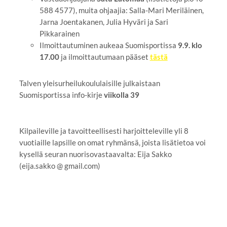
588 4577), muita ohjaajia: Salla-Mari Meriläinen,
Jarna Joentakanen, Julia Hyväri ja Sari
Pikkarainen
Ilmoittautuminen aukeaa Suomisportissa
9.9. klo
17.00
ja ilmoittautumaan pääset
tästä
Talven yleisurheilukoululaisille julkaistaan
Suomisportissa info-kirje
viikolla 39
Kilpaileville ja tavoitteellisesti harjoitteleville yli 8
vuotiaille lapsille on omat ryhmänsä, joista lisätietoa voi
kysellä seuran nuorisovastaavalta: Eija Sakko
(eija.sakko @ gmail.com)