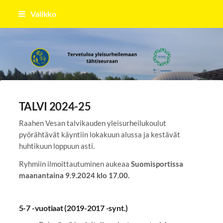
Siirry
Valikko
sivun
sisältöön
Raahen Vesa
TALVI 2024-25
Raahen Vesan talvikauden yleisurheilukoulut
pyörähtävät käyntiin lokakuun alussa ja kestävät
huhtikuun loppuun asti.
Ryhmiin ilmoittautuminen aukeaa
Suomisportissa
maanantaina 9.9.2024 klo 17.00.
5-7 -vuotiaat (2019-2017 -synt.)