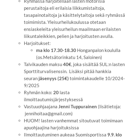
Ryhmässä harjoitellaan lasten motorisia
perustaitoja eli erilaisia liikkumistaitoja,
tasapainotaitoja ja käsittelytaitoja sekä ryhmässä
toimimista. Yleisurheilukoulussa otetaan
ensiaskeleita yleisurheilun maailmaan erilaisten
liikuntaleikkien, pelien ja harjoitusten avulla.
Harjoitukset:
ma klo 17.30-18.30
Honganpalon koululla
(os.Metsätorinkatu 14, Saloinen)
Talvikauden maksu
40€
, joka sisältää SUL:n lasten
Sporttiturvalisenssin. Lisäksi pitää hankkia
seuran
jäsenyys (25€)
toimintakaudelle 10/2024-
9/2025
Ryhmän koko:
20
lasta
ilmoittautumisjärjestyksessä
Vastuuohjaajana
Jenni Tuppurainen
(lisätietoja:
jennihoitaa@gmail.com)
HUOM! lasten vanhemmat sitoutuvat toimimaan
apuohjaajina harjoituksissa
Ilmoittautuminen aukeaa Suomisportissa
9.9. klo