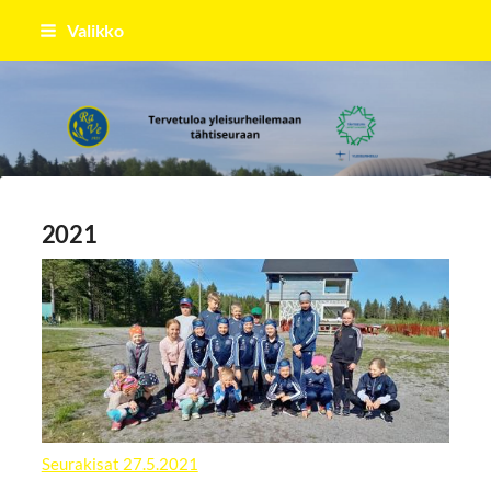
Siirry
Valikko
sivun
sisältöön
Raahen Vesa
2021
Seurakisat 27.5.2021