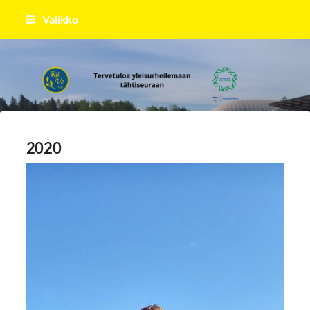
Siirry
Valikko
sivun
sisältöön
Raahen Vesa
2020