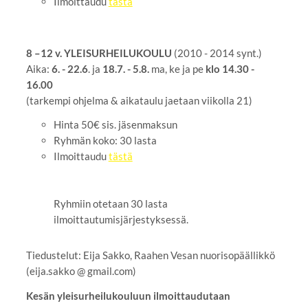
Ilmoittaudu
tästä
8 –12 v. YLEISURHEILUKOULU
(2010 - 2014 synt.)
Aika:
6. - 22.6
. ja
18.7. - 5.8.
ma, ke ja pe
klo 14.30 -
16.00
(tarkempi ohjelma & aikataulu jaetaan viikolla 21)
Hinta 50€ sis. jäsenmaksun
Ryhmän koko: 30 lasta
Ilmoittaudu
tästä
Ryhmiin otetaan 30 lasta
ilmoittautumisjärjestyksessä.
Tiedustelut: Eija Sakko, Raahen Vesan nuorisopäällikkö
(eija.sakko @ gmail.com)
Kesän yleisurheilukouluun ilmoittaudutaan