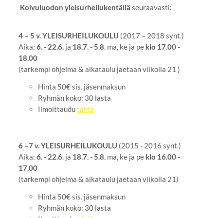
Koivuluodon yleisurheilukentällä
seuraavasti:
4 – 5 v. YLEISURHEILUKOULU
(2017 – 2018 synt.)
Aika:
6. - 22.6.
ja
18.7. - 5.8
. ma, ke ja pe
klo 17.00 -
18.00
(tarkempi ohjelma & aikataulu jaetaan viikolla 21 )
Hinta 50€ sis. jäsenmaksun
Ryhmän koko: 30 lasta
Ilmoittaudu
tästä
6 –7 v. YLEISURHEILUKOULU
(2015 - 2016 synt.)
Aika:
6. - 22.6
. ja
18.7. - 5.8.
ma, ke ja pe
klo 16.00 -
17.00
(tarkempi ohjelma & aikataulu jaetaan viikolla 21)
Hinta 50€ sis. jäsenmaksun
Ryhmän koko: 30 lasta