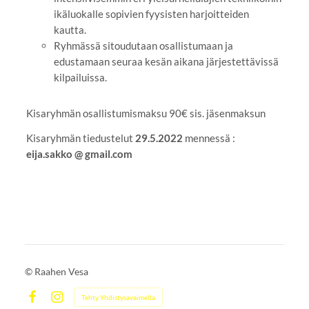
ikäluokalle sopivien fyysisten harjoitteiden
kautta.
Ryhmässä sitoudutaan osallistumaan ja
edustamaan seuraa kesän aikana järjestettävissä
kilpailuissa.
Kisaryhmän osallistumismaksu 90€ sis. jäsenmaksun
Kisaryhmän tiedustelut
29.5.2022
mennessä :
eija.sakko @ gmail.com
©
Raahen Vesa
Tehty Yhdistysavaimella
Facebook
Instagram