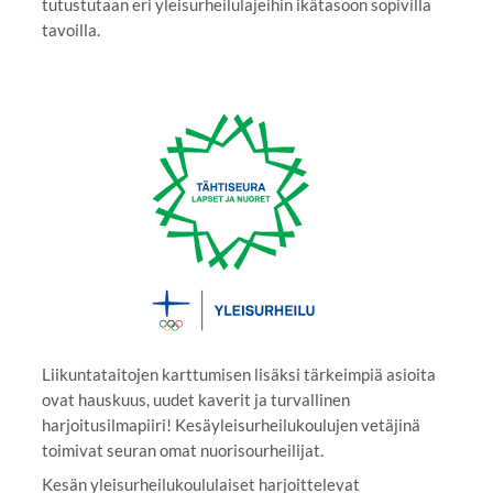
tutustutaan eri yleisurheilulajeihin ikätasoon sopivilla
tavoilla.
Liikuntataitojen karttumisen lisäksi tärkeimpiä asioita
ovat hauskuus, uudet kaverit ja turvallinen
harjoitusilmapiiri! Kesäyleisurheilukoulujen vetäjinä
toimivat seuran omat nuorisourheilijat.
Kesän yleisurheilukoululaiset harjoittelevat