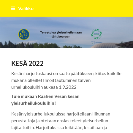
Siirry
Valikko
sivun
sisältöön
Raahen Vesa
KESÄ 2022
Kesän harjoituskausi on saatu päätökseen, kiitos kaikille
mukana olleille! Ilmoittautuminen talven
urheilukouluihin aukeaa 1.9.2022
Tule mukaan Raahen Vesan kesän
yleisurheilukouluihin!
Kesän yleisurheilukouluissa harjoitellaan liikunnan
perustaitoja ja otetaan ensiaskeleet yleisurheilun
lajitaitoihin. Harjoituksissa leikitään, kisaillaan ja