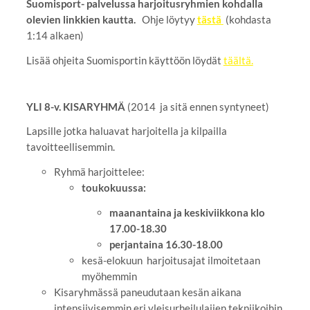
Suomisport- palvelussa harjoitusryhmien kohdalla
olevien linkkien kautta.
Ohje löytyy
tästä
(kohdasta
1:14 alkaen)
Lisää ohjeita Suomisportin käyttöön löydät
täältä.
YLI 8-v. KISARYHMÄ
(2014 ja sitä ennen syntyneet)
Lapsille jotka haluavat harjoitella ja kilpailla
tavoitteellisemmin.
Ryhmä harjoittelee:
toukokuussa:
maanantaina ja keskiviikkona klo
17.00-18.30
perjantaina 16.30-18.00
kesä-elokuun harjoitusajat ilmoitetaan
myöhemmin
Kisaryhmässä paneudutaan kesän aikana
intensiivisemmin eri yleisurheilulajien tekniikoihin