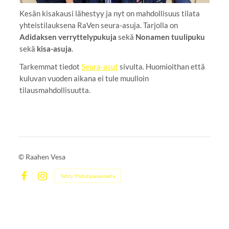
Kesän kisakausi lähestyy ja nyt on mahdollisuus tilata
yhteistilauksena RaVen seura-asuja. Tarjolla on
Adidaksen verryttelypukuja
sekä
Nonamen tuulipuku
sekä
kisa-asuja
.
Tarkemmat tiedot
Seura-asut
sivulta. Huomioithan että
kuluvan vuoden aikana ei tule muulloin
tilausmahdollisuutta.
©
Raahen Vesa
Tehty Yhdistysavaimella
Facebook
Instagram