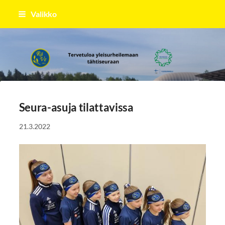
Siirry
Valikko
sivun
sisältöön
Raahen Vesa
Seura-asuja tilattavissa
21.3.2022